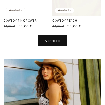
Agotado
Agotado
COWBOY PINK POWER
COWBOY PEACH
Precio
Precio
55,00 €
Precio
Precio
55,00 €
95,00 €
95,00 €
habitual
de
habitual
de
oferta
oferta
Ver todo