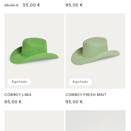
Precio
Precio
55,00 €
Precio
95,00 €
95,00 €
habitual
de
habitual
oferta
Agotado
Agotado
COWBOY LIMA
COWBOY FRESH MINT
Precio
95,00 €
Precio
95,00 €
habitual
habitual