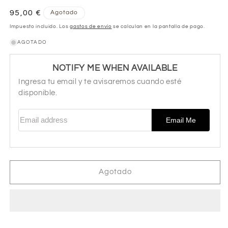
Precio
95,00 €
Agotado
habitual
Impuesto incluido. Los
gastos de envío
se calculan en la pantalla de pago.
AGOTADO
NOTIFY ME WHEN AVAILABLE
Ingresa tu email y te avisaremos cuando esté
disponible.
Email address
Email Me
Agotado