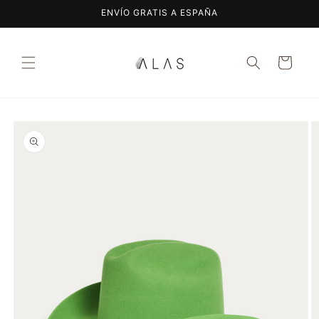
Ir
ENVÍO GRATIS A ESPAÑA
directamente
al contenido
Carrito
Ir
directamente
a la
información
del producto