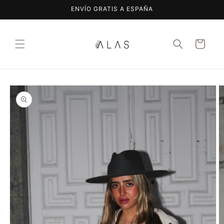
Ir
ENVÍO GRATIS A ESPAÑA
directamente
al contenido
Carrito
Ir
directamente
a la
información
del producto