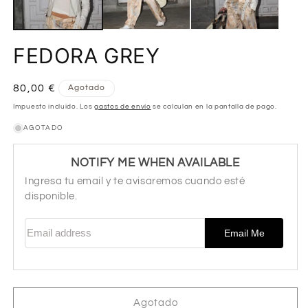
modal
m
FEDORA GREY
Precio
80,00 €
Agotado
habitual
Impuesto incluido. Los
gastos de envío
se calculan en la pantalla de pago.
AGOTADO
NOTIFY ME WHEN AVAILABLE
Ingresa tu email y te avisaremos cuando esté
disponible.
Email address
Email Me
Agotado