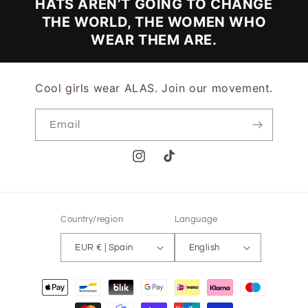
HATS AREN’T GOING TO CHANGE
THE WORLD, THE WOMEN WHO
WEAR THEM ARE.
Cool girls wear ALAS. Join our movement.
Email
Instagram
TikTok
Country/region
Language
EUR € | Spain
English
Payment
methods